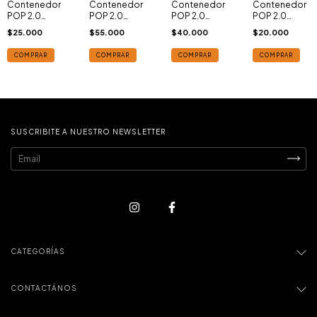
Contenedor
Contenedor
Contenedor
Contenedor
POP 2.0
POP 2.0
POP 2.0
POP 2.0
cuadrado de
cuadrado de
cuadrado
cuadrado de
$25.000
$55.000
$40.000
$20.000
0,8lts.
4,2lts
alto de 2lts.
0,2lts.
COMPRAR
COMPRAR
COMPRAR
COMPRAR
SUSCRIBITE A NUESTRO NEWSLETTER
CATEGORÍAS
CONTACTÁNOS