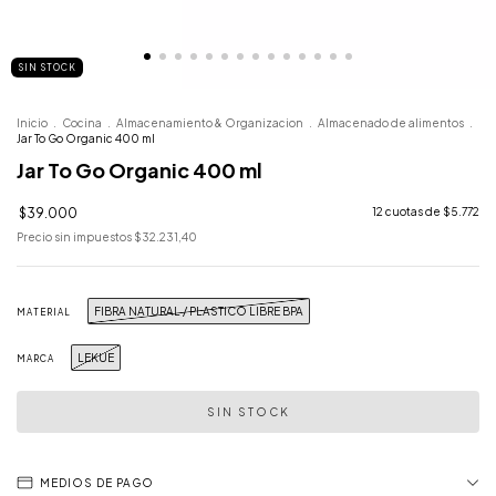
SIN STOCK
Inicio
.
Cocina
.
Almacenamiento & Organizacion
.
Almacenado de alimentos
.
Jar To Go Organic 400 ml
Jar To Go Organic 400 ml
$39.000
12
cuotas de
$5.772
Precio sin impuestos
$32.231,40
FIBRA NATURAL / PLASTICO LIBRE BPA
MATERIAL
LEKUE
MARCA
MEDIOS DE PAGO