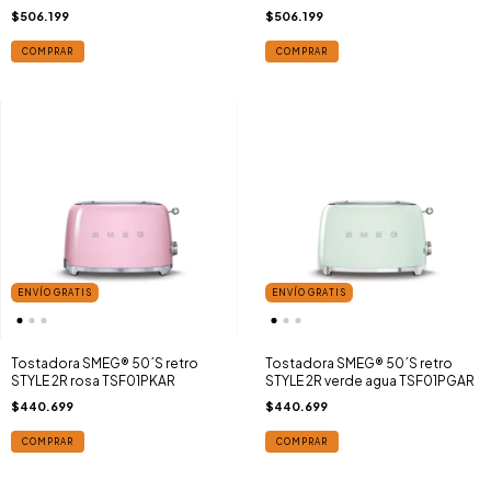
$506.199
$506.199
COMPRAR
COMPRAR
ENVÍO GRATIS
ENVÍO GRATIS
Tostadora SMEG® 50´S retro
Tostadora SMEG® 50´S retro
STYLE 2R rosa TSF01PKAR
STYLE 2R verde agua TSF01PGAR
$440.699
$440.699
COMPRAR
COMPRAR