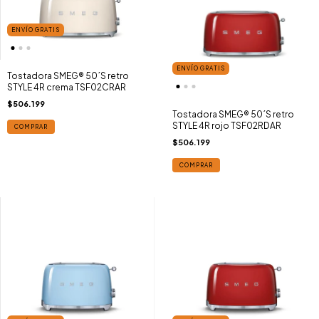
ENVÍO GRATIS
ENVÍO GRATIS
Tostadora SMEG® 50´S retro
STYLE 4R crema TSF02CRAR
$506.199
Tostadora SMEG® 50´S retro
STYLE 4R rojo TSF02RDAR
COMPRAR
$506.199
COMPRAR