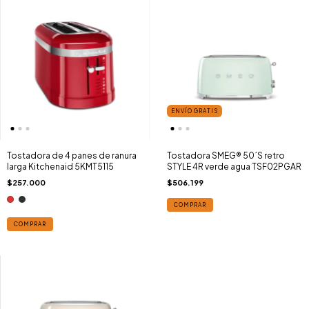
ENVÍO GRATIS
Tostadora de 4 panes de ranura
Tostadora SMEG® 50´S retro
larga Kitchenaid 5KMT5115
STYLE 4R verde agua TSF02PGAR
$257.000
$506.199
COMPRAR
COMPRAR