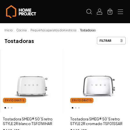
0
Inicio
.
Cocina
.
Pequeños aparatos domesticos
.
Tostadoras
Tostadoras
FILTRAR
ENVÍO GRATIS
ENVÍO GRATIS
Tostadora SMEG® 50´S retro
Tostadora SMEG® 50´S retro
STYLE 2R blanco TSF01WHAR
STYLE 2R cromado TSF01SSAR