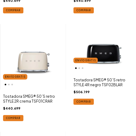
$440.699
$440.699
COMPRAR
COMPRAR
ENVÍO GRATIS
ENVÍO GRATIS
Tostadora SMEG® 50´S retro
STYLE 4R negro TSF02BLAR
$506.199
Tostadora SMEG® 50´S retro
STYLE 2R crema TSF01CRAR
COMPRAR
$440.699
COMPRAR