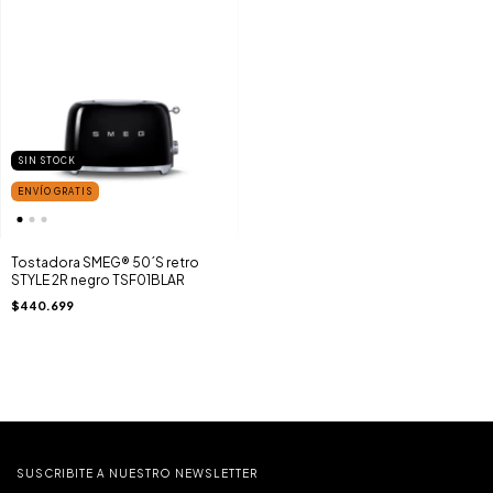
SIN STOCK
ENVÍO GRATIS
Tostadora SMEG® 50´S retro
STYLE 2R negro TSF01BLAR
$440.699
SUSCRIBITE A NUESTRO NEWSLETTER