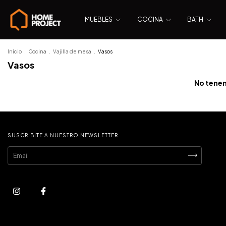
MUEBLES
COCINA
BATH
Inicio
.
Cocina
.
Vajilla de mesa
.
Vasos
Vasos
No tenem
SUSCRIBITE A NUESTRO NEWSLETTER