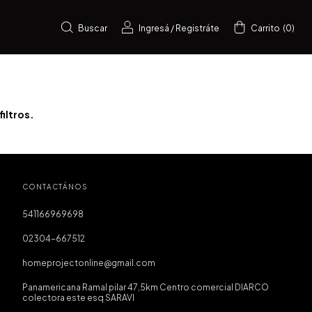
Buscar
Ingresá
/
Registráte
Carrito
(
0
)
iltros.
CONTACTÁNOS
541166969698
02304-667512
homeprojectonline@gmail.com
Panamericana Ramal pilar 47,5km Centro comercial DIARCO
colectora este esq SARAVI