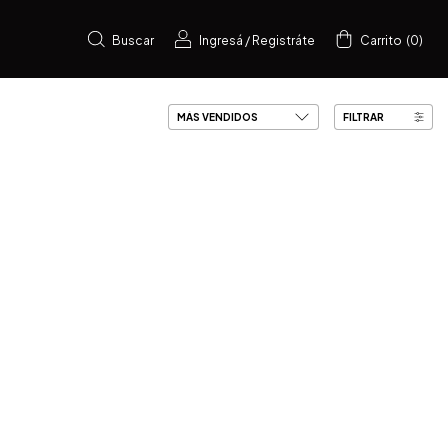
Buscar
Ingresá
/
Registráte
Carrito
(
0
)
FILTRAR