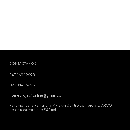
CONTACTÁNOS
541166969698
02304-667512
homeprojectonline@gmail.com
Panamericana Ramal pilar 47,5km Centro comercial DIARCO
colectora este esq SARAVI