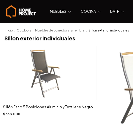
MUEBLES
COCINA
BATH
Inicio
.
Outdoors
.
Muebles de comedor al aire libre
.
Sillon exterior individuales
Sillon exterior individuales
Sillón Fario 5 Posiciones Aluminio y Textilene Negro
$638.000