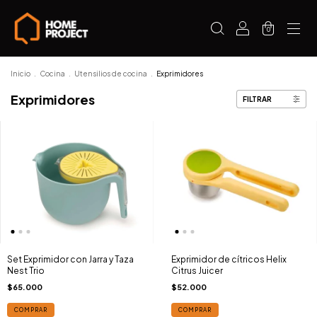
0
Inicio
.
Cocina
.
Utensilios de cocina
.
Exprimidores
Exprimidores
FILTRAR
Set Exprimidor con Jarra y Taza
Exprimidor de cítricos Helix
Nest Trio
Citrus Juicer
$65.000
$52.000
COMPRAR
COMPRAR