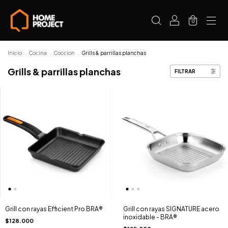
0
Inicio
.
Cocina
.
Coccion
.
Grills & parrillas planchas
Grills & parrillas planchas
FILTRAR
Grill con rayas Efficient Pro BRA®
Grill con rayas SIGNATURE acero
inoxidable - BRA®
$128.000