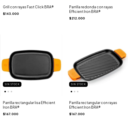
Grill con rayas Fast Click BRA®
Parrilla redonda con rayas
Efficient Iron BRA®
$143.000
$212.000
SIN STOCK
SIN STOCK
Parrilla rectangular lisa Efficient
Parrilla rectangular con rayas
Iron BRA®
Efficient Iron BRA®
$167.000
$167.000