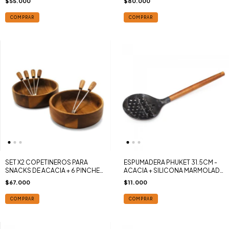
$55.000
$80.000
COMPRAR
COMPRAR
SET X2 COPETINEROS PARA
ESPUMADERA PHUKET 31.5CM -
SNACKS DE ACACIA + 6 PINCHES
ACACIA + SILICONA MARMOLADA
PHUKET EDITION
BLACK SAKURA
$67.000
$11.000
COMPRAR
COMPRAR