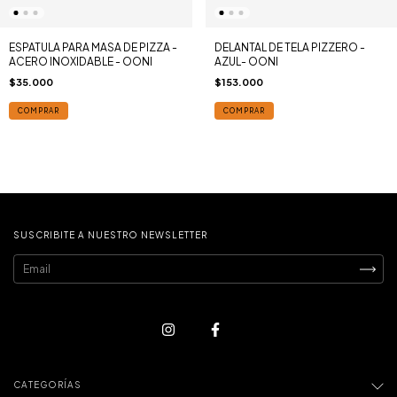
ESPATULA PARA MASA DE PIZZA -
DELANTAL DE TELA PIZZERO -
ACERO INOXIDABLE - OONI
AZUL- OONI
$35.000
$153.000
COMPRAR
COMPRAR
SUSCRIBITE A NUESTRO NEWSLETTER
CATEGORÍAS