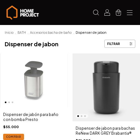
0
Inicio
.
BATH
.
Accesorios bacha de baño
.
Dispenser de jabon
Dispenser de jabon
FILTRAR
Dispenser de jabón para baño
con bomba Presto
$55.000
Dispenser de jabon para bachas
ReNew DARK GREY Brabantia®
COMPRAR