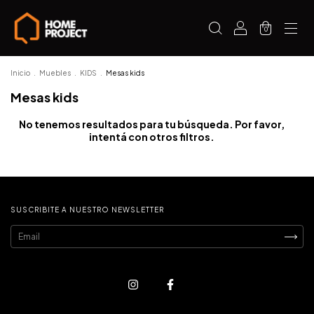
0
Inicio
.
Muebles
.
KIDS
.
Mesas kids
Mesas kids
No tenemos resultados para tu búsqueda. Por favor,
intentá con otros filtros.
SUSCRIBITE A NUESTRO NEWSLETTER