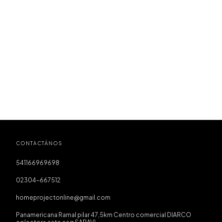
CONTACTÁNOS
541166969698
02304-667512
homeprojectonline@gmail.com
Panamericana Ramal pilar 47,5km Centro comercial DIARCO