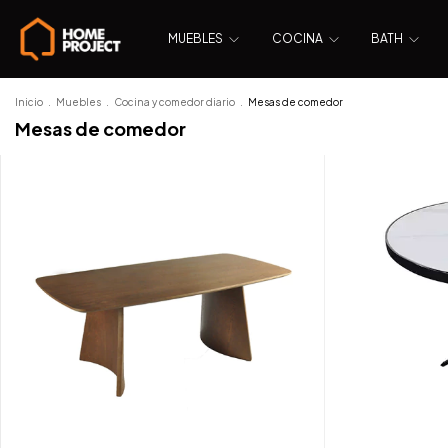
MUEBLES
COCINA
BATH
Inicio
.
Muebles
.
Cocina y comedor diario
.
Mesas de comedor
Mesas de comedor