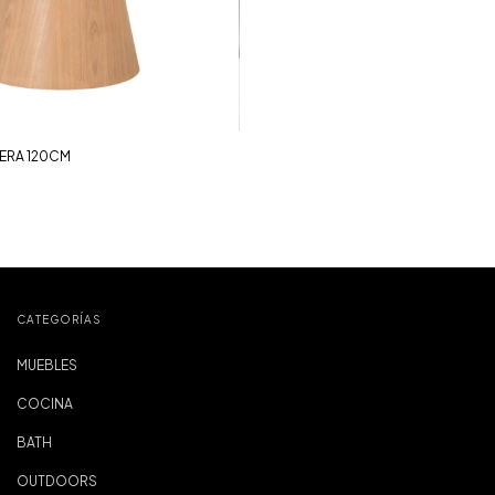
DERA 120CM
CATEGORÍAS
MUEBLES
COCINA
BATH
OUTDOORS