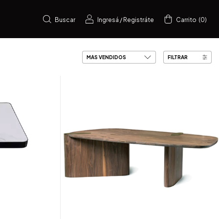
Buscar
Ingresá
/
Registráte
Carrito
(
0
)
FILTRAR