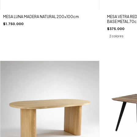
MESA LUNA MADERA NATURAL 200x100cm
MESA VETRA RED
BASE METAL 70
$1.750.000
$375.000
2 colores