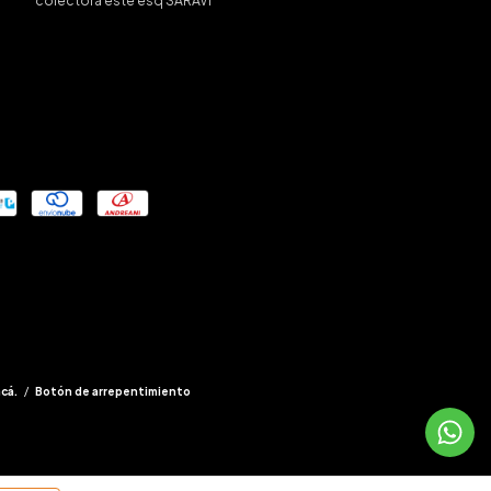
colectora este esq SARAVI
acá.
/
Botón de arrepentimiento