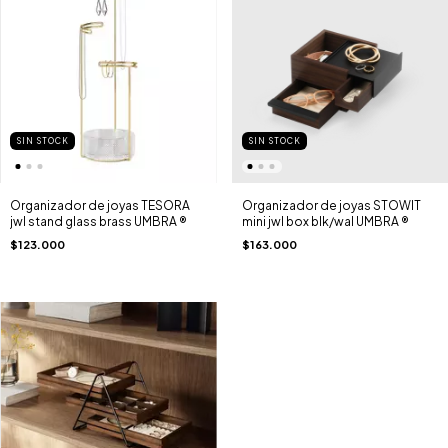
SIN STOCK
SIN STOCK
Organizador de joyas TESORA
Organizador de joyas STOWIT
jwl stand glass brass UMBRA ®
mini jwl box blk/wal UMBRA ®
$123.000
$163.000