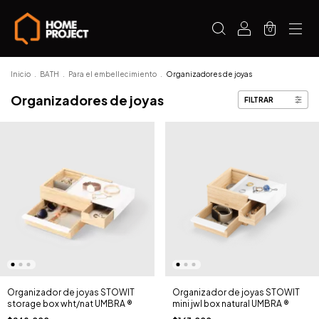
0
Inicio
.
BATH
.
Para el embellecimiento
.
Organizadores de joyas
Organizadores de joyas
FILTRAR
Organizador de joyas STOWIT
Organizador de joyas STOWIT
storage box wht/nat UMBRA ®
mini jwl box natural UMBRA ®