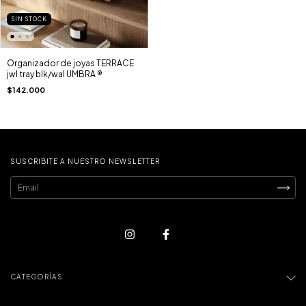
SIN STOCK
Organizador de joyas TERRACE
jwl tray blk/wal UMBRA ®
$142.000
SUSCRIBITE A NUESTRO NEWSLETTER
CATEGORÍAS