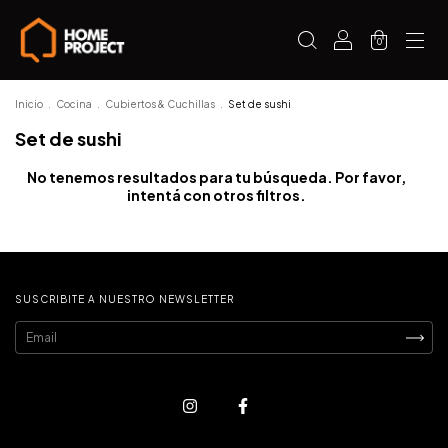
0
Inicio
.
Cocina
.
Cubiertos & Cuchillas
.
Set de sushi
Set de sushi
No tenemos resultados para tu búsqueda. Por favor,
intentá con otros filtros.
SUSCRIBITE A NUESTRO NEWSLETTER