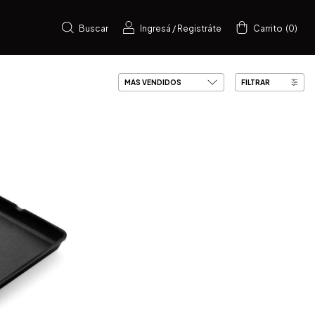
Buscar
Ingresá
/
Registráte
Carrito
(
0
)
FILTRAR