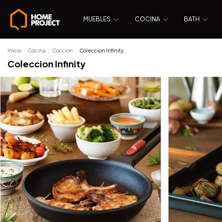
MUEBLES
COCINA
BATH
Inicio
.
Cocina
.
Coccion
.
Coleccion Infinity
Coleccion Infinity