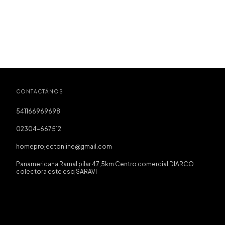
CONTACTÁNOS
541166969698
02304-667512
homeprojectonline@gmail.com
Panamericana Ramal pilar 47,5km Centro comercial DIARCO
colectora este esq SARAVI