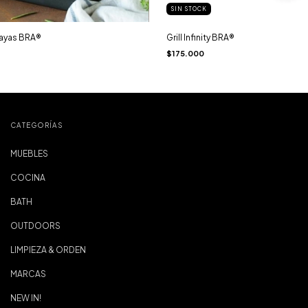
SIN STOCK
 rayas BRA®
Grill Infinity BRA®
$175.000
CATEGORÍAS
MUEBLES
COCINA
BATH
OUTDOORS
LIMPIEZA & ORDEN
MARCAS
NEW IN!