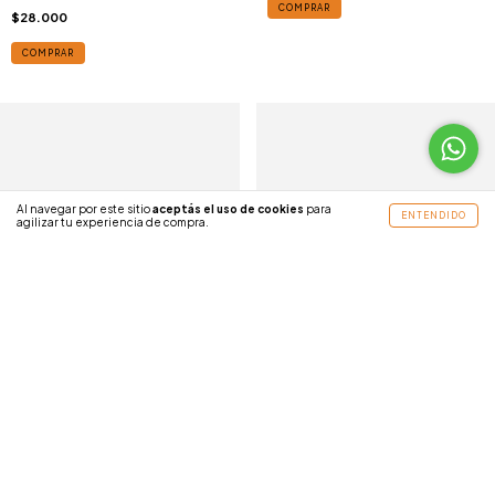
COMPRAR
$28.000
COMPRAR
Al navegar por este sitio
aceptás el uso de cookies
para
ENTENDIDO
agilizar tu experiencia de compra.
Organizador extensible para
utensilios de cocina
DrawerStore (TM)
$64.000
MANTEQUERA SAKURA DE VIDRIO
CON TAPA DE BAMBOO
COMPRAR
$30.000
COMPRAR