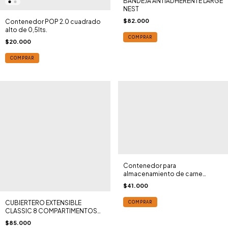
BANDEJA ANTIADHERENTE LARGE
NEST
$82.000
Contenedor POP 2.0 cuadrado
alto de 0,5lts.
COMPRAR
$20.000
COMPRAR
Contenedor para
almacenamiento de carne
MODULA 550/1 Blanco MEPAL®
$41.000
CUBIERTERO EXTENSIBLE
COMPRAR
CLASSIC 8 COMPARTIMENTOS
MADESMART®
$85.000