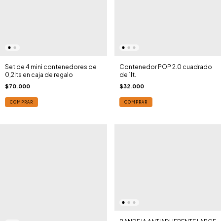
Set de 4 mini contenedores de
Contenedor POP 2.0 cuadrado
0,2lts en caja de regalo
de 1lt.
$70.000
$32.000
COMPRAR
COMPRAR