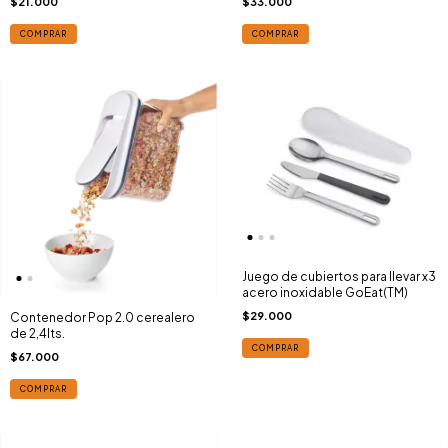
$21.000
$33.000
COMPRAR
COMPRAR
Juego de cubiertos para llevar x3
acero inoxidable GoEat(TM)
$29.000
Contenedor Pop 2.0 cerealero
de 2,4lts.
COMPRAR
$67.000
COMPRAR