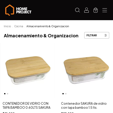
0
Inicio
.
Cocina
.
Almacenamiento & Organizacion
Almacenamiento & Organizacion
FILTRAR
CONTENEDOR DE VIDRIO CON
Contenedor SAKURA de vidrio
TAPA BAMBOO 0.60LTS SAKURA
con tapa bamboo 1.5 lts.