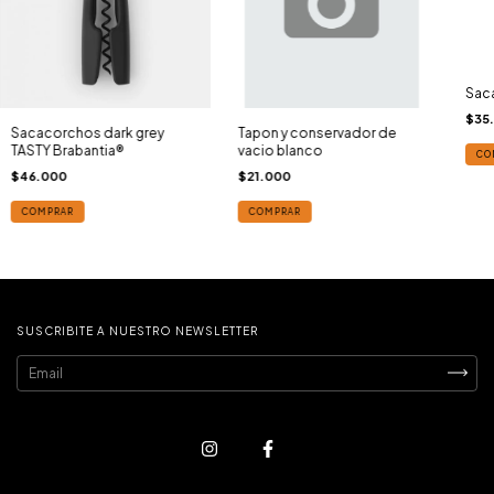
Saca
$35
Sacacorchos dark grey
Tapon y conservador de
TASTY Brabantia®
vacio blanco
CO
$46.000
$21.000
COMPRAR
COMPRAR
SUSCRIBITE A NUESTRO NEWSLETTER