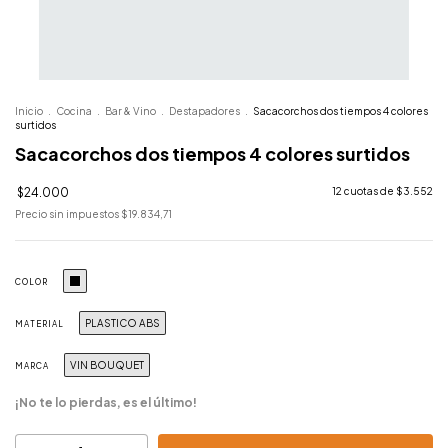
Inicio
.
Cocina
.
Bar & Vino
.
Destapadores
.
Sacacorchos dos tiempos 4 colores
surtidos
Sacacorchos dos tiempos 4 colores surtidos
$24.000
12
cuotas de
$3.552
Precio sin impuestos
$19.834,71
COLOR
PLASTICO ABS
MATERIAL
VIN BOUQUET
MARCA
¡No te lo pierdas, es el último!