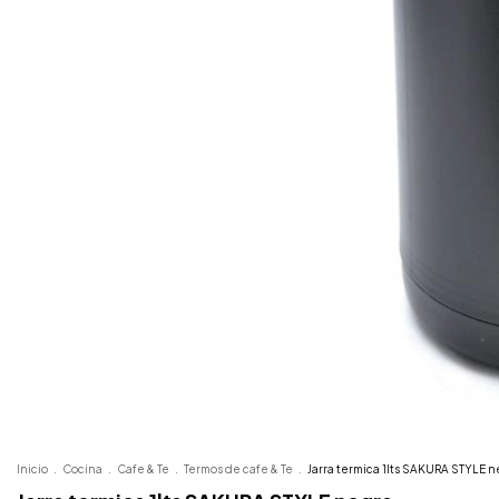
Inicio
.
Cocina
.
Cafe & Te
.
Termos de cafe & Te
.
Jarra termica 1lts SAKURA STYLE 