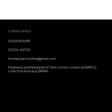
CONTACTÁNOS
541166969698
02304-667512
homeprojectonline@gmail.com
Panamericana Ramal pilar 47,5km Centro comercial DIARCO
colectora este esq SARAVI