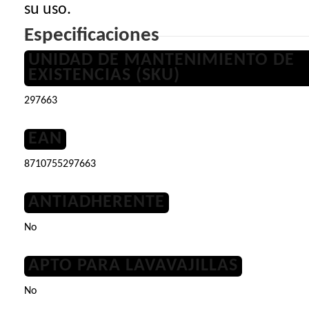
su uso.
Especificaciones
UNIDAD DE MANTENIMIENTO DE
EXISTENCIAS (SKU)
297663
EAN
8710755297663
ANTIADHERENTE
No
APTO PARA LAVAVAJILLAS
No