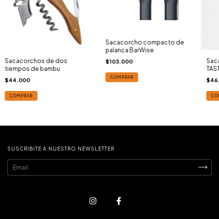
Sacacorcho compacto de
palanca BarWise
Sacacorchos de dos
Saca
$103.000
tiempos de bambu
TAST
COMPRAR
$44.000
$46
COMPRAR
CO
SUSCRIBITE A NUESTRO NEWSLETTER