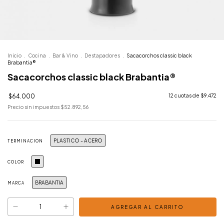
Inicio
.
Cocina
.
Bar & Vino
.
Destapadores
.
Sacacorchos classic black
Brabantia®
Sacacorchos classic black Brabantia®
$64.000
12
cuotas de
$9.472
Precio sin impuestos
$52.892,56
PLASTICO - ACERO
TERMINACION
COLOR
BRABANTIA
MARCA