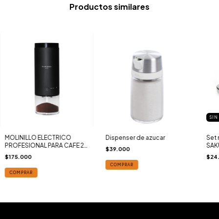
Productos similares
SIN
MOLINILLO ELECTRICO
Dispenser de azucar
Set 
PROFESIONAL PARA CAFE 21
SAK
$39.000
CMS
$175.000
$24
COMPRAR
COMPRAR