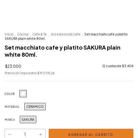
Inicio
.
Cocina
.
Cafe & Te
.
Accesorios de cafe
.
Set macchiato cafe y platito
SAKURA plain white 80ml.
Set macchiato cafe y platito SAKURA plain
white 80ml.
$23.000
12
cuotas de
$3.404
Precio sin impuestos
$19.008,26
COLOR
CERAMICO
MATERIAL
SAKURA
MARCA