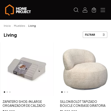
0
Inicio
.
Muebles
.
Living
Living
FILTRAR
ZAPATERO SHOE-IN LARGE
SILLON BOLDT TAPIZADO
ORGANIZADOR DE CALZADO
BOUCLE CON BASE GIRATORIA