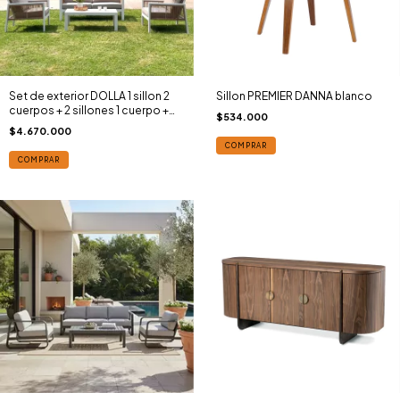
Set de exterior DOLLA 1 sillon 2
Sillon PREMIER DANNA blanco
cuerpos + 2 sillones 1 cuerpo +
$534.000
mesa ratona aluminio blanco y
$4.670.000
soga ropa ESTILO ®
COMPRAR
COMPRAR